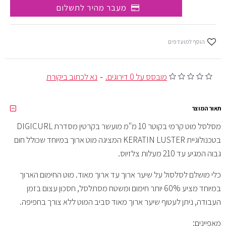
מעבר מהיר לתשלום
הוסף למועדפים
מובסס על 0 דירוגים.
-
נא לכתוב ביקורת
תאור המוצר
מסלסל מוט קרמי בקוטר 10 מ"מ מועשר בקרטין מסדרת DIGICURL
בטכנולוגיית KERATIN LUSTER המציגה מוט ארוך במיוחד שכולל חום
גבוה המגיע עד 210 מעלות צלזיוס.
כלי מושלם לסלסול על שיער ארוך עד ארוך מאוד. מוט החימום הארוך
במיוחד מציע 60% יותר חימום ומשטח מסתלסל, חסכון עצום בזמן
העבודה, ניתן לעטוף שיער ארוך מאוד סביב המוט ללא צורך בחפיפה.
מאפיינים: