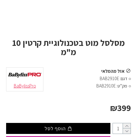
מסלסל מוט בטכנולוגיית קרטין 10
מ"מ
אזל מהמלאי
דגם:
BAB2910E
מק"ט:
BAB2910E
BaBylissPro
₪399
הוסף לסל