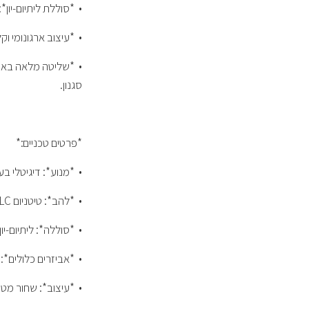
•⁠ ⁠*סוללת ליתיום-י
•⁠ ⁠*עיצוב ארגונומי
סגנון.
*פרטים טכניים:*
•⁠ ⁠*מנוע*: דיגיטלי ב
•⁠ ⁠*להב*: טיטניום DLC.
•⁠ ⁠*סוללה*: ליתיום-יון, עד 120 דקות עבו
•⁠ ⁠*אביזרים כלולים*: 8 מסרקים, מברשת ניקוי ושמן תחזוקה
•⁠ ⁠*עיצוב*: שחור מט 