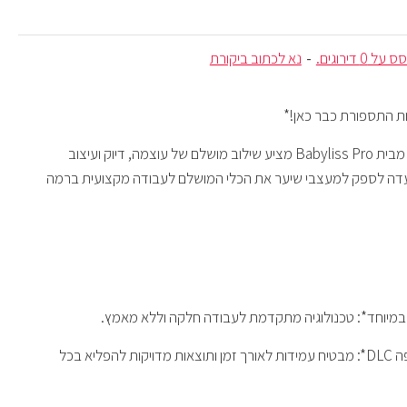
ל 0 דירוגים.
-
נא לכתוב ביקורת
ות התספורת כבר כאן!*
דגם *FX899MBE* מבית Babyliss Pro מציע שילוב מושלם של עוצמה, דיוק ועיצוב
ועדה לספק למעצבי שיער את הכלי המושלם לעבודה מקצועית ברמה
זק במיוחד*: טכנולוגיה מתקדמת לעבודה חלקה וללא מאמץ.
•⁠ ⁠*להב טיטניום מצופה DLC*: מבטיח עמידות לאורך זמן ותוצאות מדויקות להפליא בכל