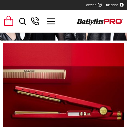
BaBylis
התחברות
הרשמה
PR
כשור
קצועי
עיצוב
יער