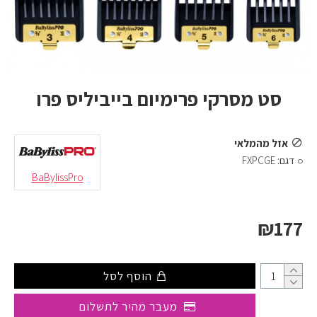
סט מסרקי פרימיום בייביליס פרו
אזל מהמלאי
דגם:
FXPCGE
BaBylissPro
₪177
הוסף לסל
מעבר מהיר לתשלום