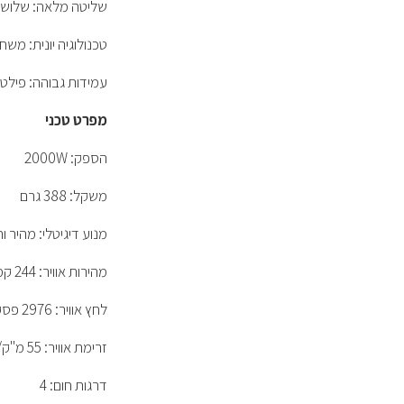
שליטה מלאה: שלוש מ
טכנולוגיה יונית: משח
עמידות גבוהה: פילטר
מפרט טכני
הספק: 2000W
משקל: 388 גרם
מנוע דיגיטלי: מהיר ו
מהירות אוויר: 244 קמ"ש
לחץ אוויר: 2976 פסקל
זרימת אוויר: 55 מ"ק/שעה
דרגות חום: 4