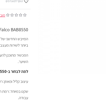
הוסף למועדפים
מובסס ע
Falco BAB8550 - הבחירה החדשה שלך לעיצוב שיער ברמה מקצועית
ביותר לשירות מעצבי
המכשיר מתוכנן להעני
השיער.
למה לבחור ב-Falco BAB8550?
עיצוב קליל ומאוזן: רק 388 גרם, עם עיצוב בצורת T לנוחות שימוש מוש
עבודה.