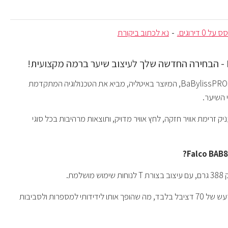
ל 0 דירוגים.
-
נא לכתוב ביקורת
!
המייבש החדשני של BaBylissPRO, המיוצר באיטליה, מביא את הטכנולוגיה המתקדמת
 השיער.
ק זרימת אוויר חזקה, לחץ אוויר מדויק, ותוצאות מרהיבות בכל סוגי
למת.
שקט במיוחד: רמת רעש של 70 דציבל בלבד, מה שהופך אותו לידידותי למספרות ולסביבות