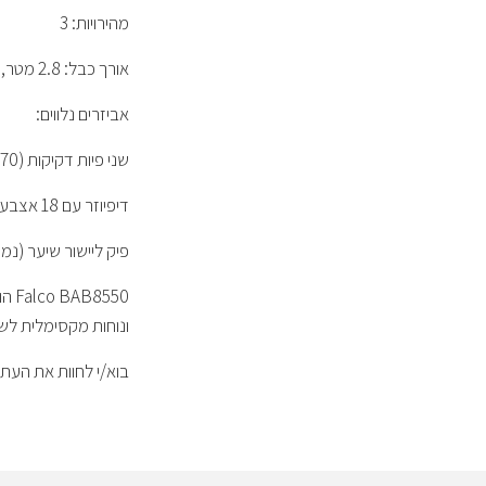
מהירויות: 3
אורך כבל: 2.8 מטר, עם מנגנון סיבוב למניעת שבירה
אביזרים נלווים:
שני פיות דקיקות (4x70 מ"מ, 6x60 מ"מ)
דיפיוזר עם 18 אצבעות לייבוש שיער מתולתל ומונע פריז
פיק ליישור שיער (נמ
550
ונוחות מקסימלית לשי
בוא/י לחוות את העתיד 